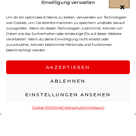
Einwilligung verwalten
Um dir ein optimales Erlebnis zu bieten, verwenden wir Technologien
wie Cookies, um Geräteinformationen zu speichern und/oder darauf
zuzugreifen. Wenn du diesen Technologien zustimmst, können wir
Daten wie das Surfverhalten oder eindeutige IDs auf dieser Website
verarbeiten. Wenn du deine Einwillligung nicht erteilst oder
zurückziehst, können bestimmte Merkmale und Funktionen
beeinträchtigt werden.
AKZEPTIEREN
ABLEHNEN
Ihr Partner für Baukoordination, Altbausanierung,
Modernisierung, Neubau und Vermietung. Wir
EINSTELLUNGEN ANSEHEN
Jetzt kontaktieren!
begleiten Ihr Projekt von der Planung bis zur
Fertigstellung – mit Qualität, Transparenz und
Cookie-Richtlinie
Datenschutz
Impressum
OPEN
Erfahrung.
CHAT
LINKS