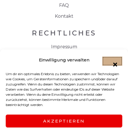
FAQ
Kontakt
RECHTLICHES
Impressum
Datenschutzerklärung
Einwilligung verwalten
Cookie-Richtlinien (EU)
Um dir ein optimales Erlebnis zu bieten, verwenden wir Technologien
wie Cookies, um Geräteinformationen zu speichern und/oder darauf
KONTAKT
zuzugreifen. Wenn du diesen Technologien zustimmst, können wir
Daten wie das Surfverhalten oder eindeutige IDs auf dieser Website
verarbeiten. Wenn du deine Einwillligung nicht erteilst oder
+49 172 2686953
zurückziehst, können bestimmte Merkmale und Funktionen
beeinträchtigt werden.
info@meyvali-immobilien.de
AKZEPTIEREN
Rosenstraße 35, 72770 Reutlingen